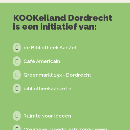
KOOKeiland Dordrecht
is een initiatief van:

de Bibliotheek AanZet

Café Americain

Groenmarkt 153 - Dordrecht

bibliotheekaanzet.nl

Ruimte voor ideeën

Creatieve broedplaats zorgideeen