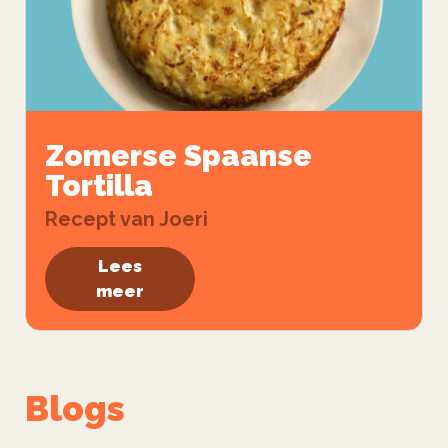
Zomerse Spaanse
Tortilla
Recept van Joeri
Lees
meer
Blogs