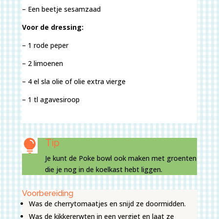
– Een beetje sesamzaad
Voor de dressing:
– 1 rode peper
– 2 limoenen
– 4 el sla olie of olie extra vierge
– 1 tl agavesiroop
Tip

Je kunt de Poke bowl ook maken met groenten
die je nog in de koelkast hebt liggen.
Voorbereiding
Was de cherrytomaatjes en snijd ze doormidden.
Was de kikkererwten in een vergiet en laat ze