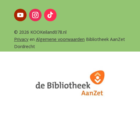
© 2026 KOOKeiland078.nl
Privacy
en
Algemene voorwaarden
Bibliotheek AanZet
Dordrecht