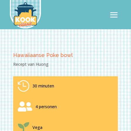
Hawaiiaanse Poke bowl
Recept van Huong

30 minuten

4 personen

Vega