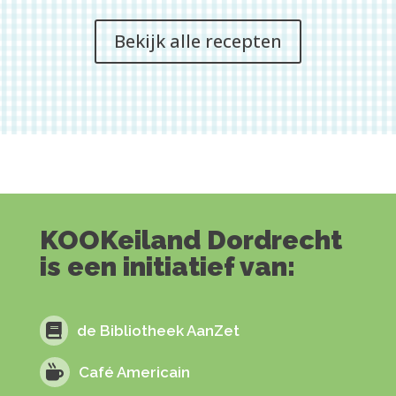
Bekijk alle recepten
KOOKeiland Dordrecht
is een initiatief van:

de Bibliotheek AanZet

Café Americain