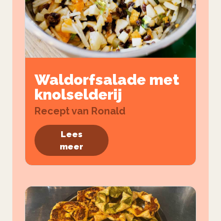
Waldorfsalade met
knolselderij
Recept van Ronald
Lees
meer