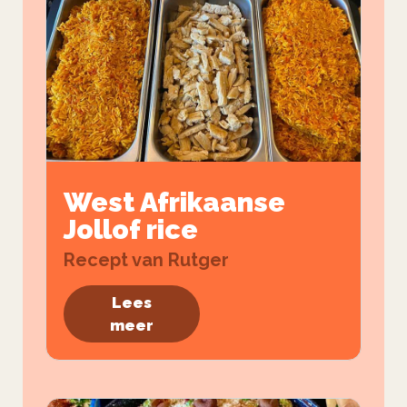
West Afrikaanse
Jollof rice
Recept van Rutger
Lees
meer