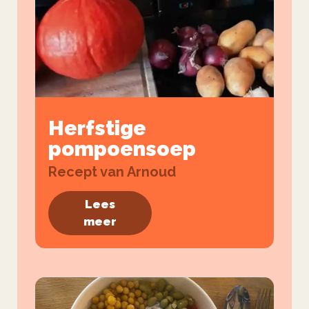
Herfstige
pompoensoep
Recept van Arnoud
Lees
meer