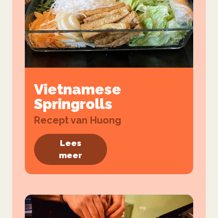
Vietnamese
Springrolls
Recept van Huong
Lees
meer