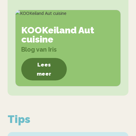
KOOKeiland Aut
cuisine
Blog van Iris
Lees
meer
Tips