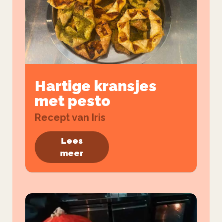
Hartige kransjes
met pesto
Recept van Iris
Lees
meer