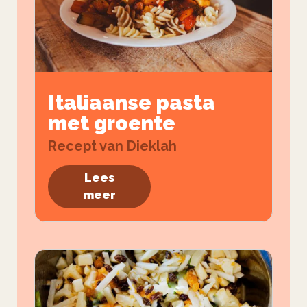
Italiaanse pasta
met groente
Recept van Dieklah
Lees
meer