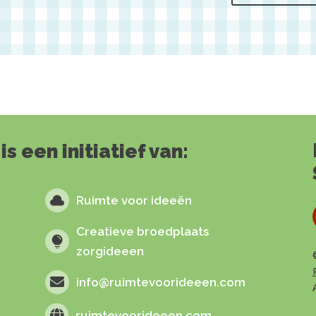
 een initiatief van:

Ruimte voor ideeën
Creatieve broedplaats

zorgideeen

info@ruimtevoorideeen.com

ruimtevoorideeen.com