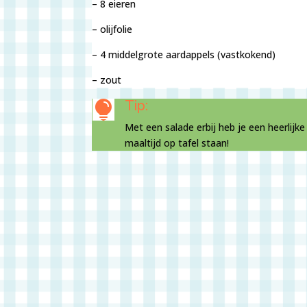
– 8 eieren
– olijfolie
– 4 middelgrote aardappels (vastkokend)
– zout
Tip:

Met een salade erbij heb je een heerlijk
maaltijd op tafel staan!