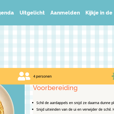
genda
Uitgelicht
Aanmelden
Kijkje in d

4 personen
Voorbereiding
Schil de aardappels en snijd ze daarna dunne pl
Snijd uiteinden van de ui en verwijder de schil.