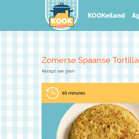
KOOKeiland
A
Zomerse Spaanse Tortilla
Recept van Joeri

60 minuten