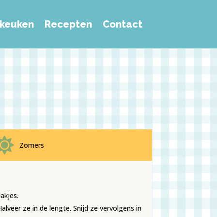
e keuken
Recepten
Contact

Zomers
akjes.
 Halveer ze in de lengte. Snijd ze vervolgens in