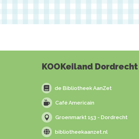
KOOKeiland Dordrecht is

de Bibliotheek AanZet

Café Americain

Groenmarkt 153 - Dordrecht

bibliotheekaanzet.nl