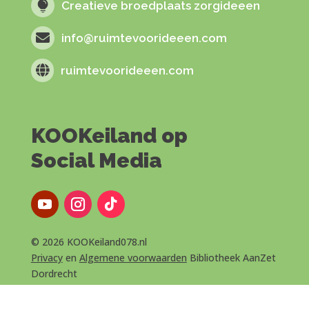

Creatieve broedplaats zorgideeen

info@ruimtevoorideeen.com

ruimtevoorideeen.com
KOOKeiland op
Social Media
© 2026 KOOKeiland078.nl
Privacy
en
Algemene voorwaarden
Bibliotheek AanZet
Dordrecht