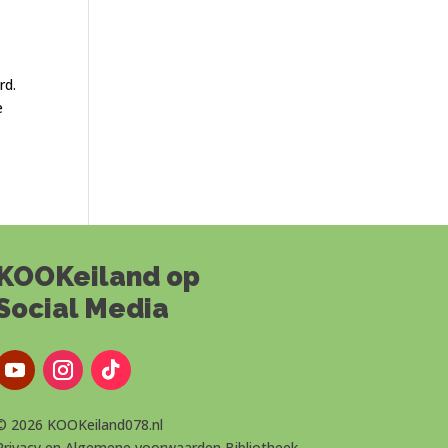
rd.
e
KOOKeiland op
Social Media
© 2026 KOOKeiland078.nl
Privacy
en
Algemene voorwaarden
Bibliotheek