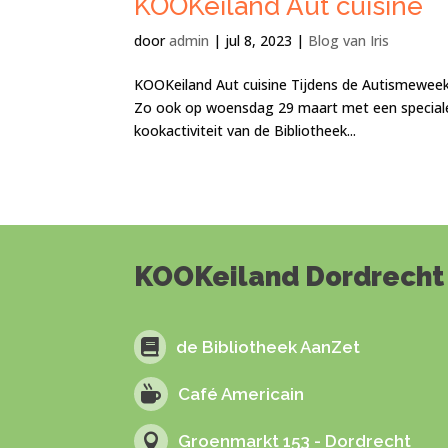
KOOKeiland Aut cuisine
door
admin
|
jul 8, 2023
|
Blog van Iris
KOOKeiland Aut cuisine Tijdens de Autismeweek 
Zo ook op woensdag 29 maart met een speciale 
kookactiviteit van de Bibliotheek...
KOOKeiland Dordrecht is

de Bibliotheek AanZet

Café Americain

Groenmarkt 153 - Dordrecht